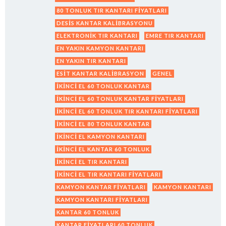
80 TONLUK TIR KANTARI FIYATLARI
DESIS KANTAR KALIBRASYONU
ELEKTRONIK TIR KANTARI
EMRE TIR KANTARI
EN YAKIN KAMYON KANTARI
EN YAKIN TIR KANTARI
ESIT KANTAR KALIBRASYON
GENEL
IKINCI EL 60 TONLUK KANTAR
IKINCI EL 60 TONLUK KANTAR FIYATLARI
IKINCI EL 60 TONLUK TIR KANTARI FIYATLARI
IKINCI EL 80 TONLUK KANTAR
IKINCI EL KAMYON KANTARI
IKINCI EL KANTAR 60 TONLUK
IKINCI EL TIR KANTARI
IKINCI EL TIR KANTARI FIYATLARI
KAMYON KANTAR FIYATLARI
KAMYON KANTARI
KAMYON KANTARI FIYATLARI
KANTAR 60 TONLUK
KANTAR FIYATLARI 60 TONLUK