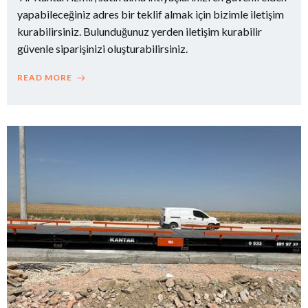
yapabileceğiniz adres bir teklif almak için bizimle iletişim
kurabilirsiniz. Bulunduğunuz yerden iletişim kurabilir
güvenle siparişinizi oluşturabilirsiniz.
READ MORE