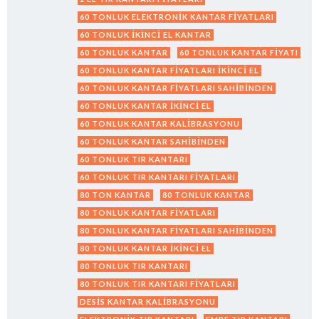
60 TONLUK ELEKTRONIK KANTAR FIYATLARI
60 TONLUK IKINCI EL KANTAR
60 TONLUK KANTAR
60 TONLUK KANTAR FIYATI
60 TONLUK KANTAR FIYATLARI IKINCI EL
60 TONLUK KANTAR FIYATLARI SAHIBINDEN
60 TONLUK KANTAR IKINCI EL
60 TONLUK KANTAR KALIBRASYONU
60 TONLUK KANTAR SAHIBINDEN
60 TONLUK TIR KANTARI
60 TONLUK TIR KANTARI FIYATLARI
80 TON KANTAR
80 TONLUK KANTAR
80 TONLUK KANTAR FIYATLARI
80 TONLUK KANTAR FIYATLARI SAHIBINDEN
80 TONLUK KANTAR IKINCI EL
80 TONLUK TIR KANTARI
80 TONLUK TIR KANTARI FIYATLARI
DESIS KANTAR KALIBRASYONU