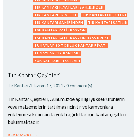
TIR KANTARI FIYATLARI SAHIBINDEN
TIR KANTARI IKINCI EL
TIR KANTARI ÖLÇÜLERI
TIR KANTARI SAHIBINDEN
TIR KANTARI SATILIK
TSE KANTAR KALIBRASYON
TSE KANTAR KALIBRASYON BAŞVURUSU
TUNAYLAR 80 TONLUK KANTAR FIYATI
TUNAYLAR TIR KANTARI
YÜK KANTARI FIYATLARI
Tır Kantar Çeşitleri
Tır Kantarı
/
Haziran 17, 2024
/
0
comment(s)
Tır Kantar Çeşitleri, Günümüzde ağırlığı yüksek ürünlerin
veya malzemelerin tartılması için tır ve kamyonlara
yüklenmesi konusunda yüklü ağırlıklar için kantar çeşitleri
bulunmaktadır.
READ MORE