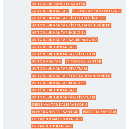
60 TONLUK IKINCI EL KANTAR
60 TONLUK KANTAR
60 TONLUK KANTAR FIYATI
60 TONLUK KANTAR FIYATLARI IKINCI EL
60 TONLUK KANTAR FIYATLARI SAHIBINDEN
60 TONLUK KANTAR IKINCI EL
60 TONLUK KANTAR KALIBRASYONU
60 TONLUK TIR KANTARI
60 TONLUK TIR KANTARI FIYATLARI
80 TON KANTAR
80 TONLUK KANTAR
80 TONLUK KANTAR FIYATLARI
80 TONLUK KANTAR FIYATLARI SAHIBINDEN
80 TONLUK KANTAR IKINCI EL
80 TONLUK TIR KANTARI
80 TONLUK TIR KANTARI FIYATLARI
DESIS KANTAR KALIBRASYONU
ELEKTRONIK TIR KANTARI
EMRE TIR KANTARI
EN YAKIN KAMYON KANTARI
EN YAKIN TIR KANTARI