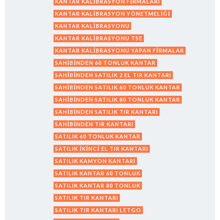
KANTAR KALIBRASYON FIRMALARI
KANTAR KALIBRASYON YÖNETMELIĞI
KANTAR KALIBRASYONU
KANTAR KALIBRASYONU TSE
KANTAR KALIBRASYONU YAPAN FIRMALAR
SAHIBINDEN 60 TONLUK KANTAR
SAHIBINDEN SATILIK 2 EL TIR KANTARI
SAHIBINDEN SATILIK 60 TONLUK KANTAR
SAHIBINDEN SATILIK 80 TONLUK KANTAR
SAHIBINDEN SATILIK TIR KANTARI
SAHIBINDEN TIR KANTARI
SATILIK 60 TONLUK KANTAR
SATILIK IKINCI EL TIR KANTARI
SATILIK KAMYON KANTARI
SATILIK KANTAR 60 TONLUK
SATILIK KANTAR 80 TONLUK
SATILIK TIR KANTARI
SATILIK TIR KANTARI LETGO