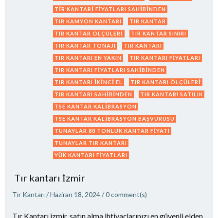
TIR KANTARI FIYATLARI SAHIBINDEN
TIR KAMYON KANTARI
TIR KANTAR
TIR KANTAR ÖLÇÜLERI
TIR KANTAR SINIRI
TIR KANTAR TONAJI
TIR KANTARI
TIR KANTARI EN YAKIN
TIR KANTARI FIYATLARI
TIR KANTARI FIYATLARI SAHIBINDEN
TIR KANTARI IKINCI EL
TIR KANTARI ÖLÇÜLERI
TIR KANTARI SAHIBINDEN
TIR KANTARI SATILIK
TSE KANTAR KALIBRASYON
TSE KANTAR KALIBRASYON BAŞVURUSU
TUNAYLAR 80 TONLUK KANTAR FIYATI
TUNAYLAR TIR KANTARI
YÜK KANTARI FIYATLARI
Tır kantarı İzmir
Tır Kantarı
/
Haziran 18, 2024
/
0
comment(s)
Tır Kantarı izmir, satın alma ihtiyaçlarınızı en güvenli elden