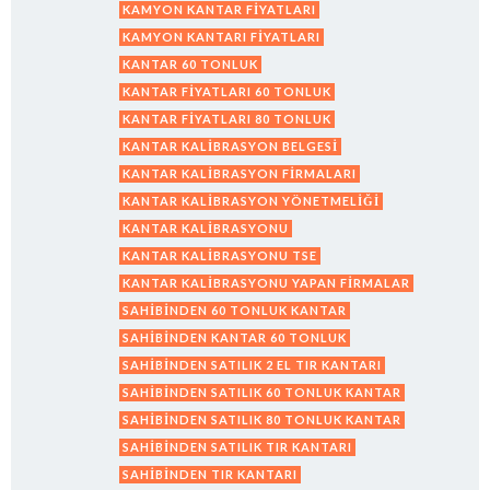
KAMYON KANTAR FIYATLARI
KAMYON KANTARI FIYATLARI
KANTAR 60 TONLUK
KANTAR FIYATLARI 60 TONLUK
KANTAR FIYATLARI 80 TONLUK
KANTAR KALIBRASYON BELGESI
KANTAR KALIBRASYON FIRMALARI
KANTAR KALIBRASYON YÖNETMELIĞI
KANTAR KALIBRASYONU
KANTAR KALIBRASYONU TSE
KANTAR KALIBRASYONU YAPAN FIRMALAR
SAHIBINDEN 60 TONLUK KANTAR
SAHIBINDEN KANTAR 60 TONLUK
SAHIBINDEN SATILIK 2 EL TIR KANTARI
SAHIBINDEN SATILIK 60 TONLUK KANTAR
SAHIBINDEN SATILIK 80 TONLUK KANTAR
SAHIBINDEN SATILIK TIR KANTARI
SAHIBINDEN TIR KANTARI