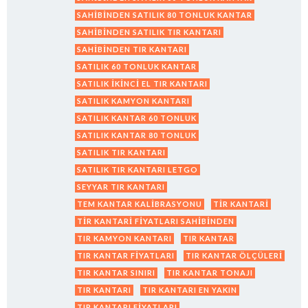
SAHIBINDEN SATILIK 80 TONLUK KANTAR
SAHIBINDEN SATILIK TIR KANTARI
SAHIBINDEN TIR KANTARI
SATILIK 60 TONLUK KANTAR
SATILIK IKINCI EL TIR KANTARI
SATILIK KAMYON KANTARI
SATILIK KANTAR 60 TONLUK
SATILIK KANTAR 80 TONLUK
SATILIK TIR KANTARI
SATILIK TIR KANTARI LETGO
SEYYAR TIR KANTARI
TEM KANTAR KALIBRASYONU
TIR KANTARI
TIR KANTARI FIYATLARI SAHIBINDEN
TIR KAMYON KANTARI
TIR KANTAR
TIR KANTAR FIYATLARI
TIR KANTAR ÖLÇÜLERI
TIR KANTAR SINIRI
TIR KANTAR TONAJI
TIR KANTARI
TIR KANTARI EN YAKIN
TIR KANTARI FIYATLARI