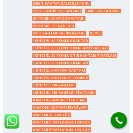
DESIS KANTAR KALIBRASYONU
ELEKTRONIK TIR KANTARI
EMRE TIR KANTARI
EN YAKIN KAMYON KANTARI
EN YAKIN TIR KANTARI
ESIT KANTAR KALIBRASYON
GENEL
IKINCI EL 60 TONLUK KANTAR
IKINCI EL 60 TONLUK KANTAR FIYATLARI
IKINCI EL 60 TONLUK TIR KANTARI FIYATLARI
IKINCI EL 80 TONLUK KANTAR
IKINCI EL KAMYON KANTARI
IKINCI EL KANTAR 60 TONLUK
IKINCI EL TIR KANTARI
IKINCI EL TIR KANTARI FIYATLARI
KAMYON KANTAR FIYATLARI
KAMYON KANTARI FIYATLARI
KANTAR 60 TONLUK
KANTAR FIYATLARI 60 TONLUK
KANTAR FIYATLARI 80 TONLUK