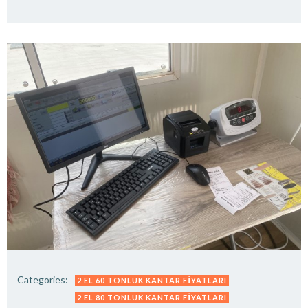
Categories:
2 EL 60 TONLUK KANTAR FIYATLARI
2 EL 80 TONLUK KANTAR FIYATLARI