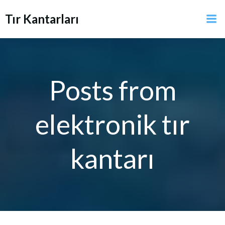
İçeriğe
Tır Kantarları
geç
Posts from
elektronik tır
kantarı