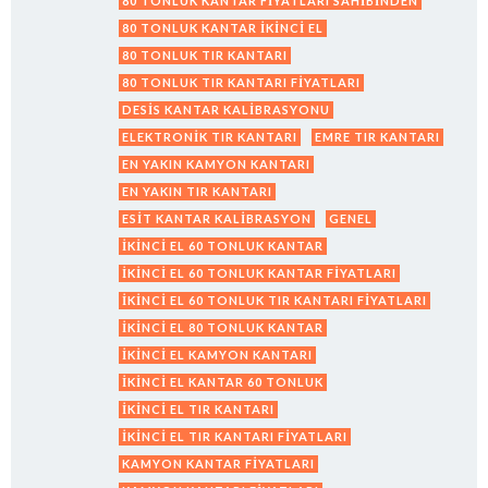
80 TONLUK KANTAR FIYATLARI SAHIBINDEN
80 TONLUK KANTAR IKINCI EL
80 TONLUK TIR KANTARI
80 TONLUK TIR KANTARI FIYATLARI
DESIS KANTAR KALIBRASYONU
ELEKTRONIK TIR KANTARI
EMRE TIR KANTARI
EN YAKIN KAMYON KANTARI
EN YAKIN TIR KANTARI
ESIT KANTAR KALIBRASYON
GENEL
IKINCI EL 60 TONLUK KANTAR
IKINCI EL 60 TONLUK KANTAR FIYATLARI
IKINCI EL 60 TONLUK TIR KANTARI FIYATLARI
IKINCI EL 80 TONLUK KANTAR
IKINCI EL KAMYON KANTARI
IKINCI EL KANTAR 60 TONLUK
IKINCI EL TIR KANTARI
IKINCI EL TIR KANTARI FIYATLARI
KAMYON KANTAR FIYATLARI