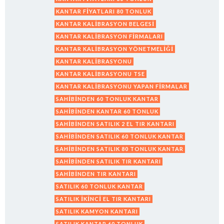
KANTAR FIYATLARI 80 TONLUK
KANTAR KALIBRASYON BELGESI
KANTAR KALIBRASYON FIRMALARI
KANTAR KALIBRASYON YÖNETMELIĞI
KANTAR KALIBRASYONU
KANTAR KALIBRASYONU TSE
KANTAR KALIBRASYONU YAPAN FIRMALAR
SAHIBINDEN 60 TONLUK KANTAR
SAHIBINDEN KANTAR 60 TONLUK
SAHIBINDEN SATILIK 2 EL TIR KANTARI
SAHIBINDEN SATILIK 60 TONLUK KANTAR
SAHIBINDEN SATILIK 80 TONLUK KANTAR
SAHIBINDEN SATILIK TIR KANTARI
SAHIBINDEN TIR KANTARI
SATILIK 60 TONLUK KANTAR
SATILIK IKINCI EL TIR KANTARI
SATILIK KAMYON KANTARI
SATILIK KANTAR 60 TONLUK