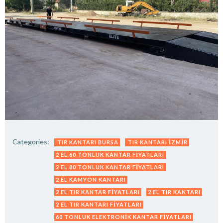
Categories:
TIR KANTARI BURSA
TIR KANTARI İZMIR
2 EL 60 TONLUK KANTAR FIYATLARI
2 EL 80 TONLUK KANTAR FIYATLARI
2 EL KAMYON KANTARI
2 EL TIR KANTAR FIYATLARI
2 EL TIR KANTARI
2 EL TIR KANTARI FIYATLARI
60 TONLUK ELEKTRONIK KANTAR FIYATLARI