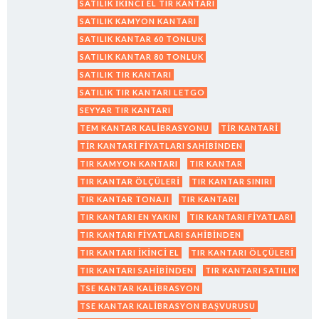
SATILIK IKINCI EL TIR KANTARI
SATILIK KAMYON KANTARI
SATILIK KANTAR 60 TONLUK
SATILIK KANTAR 80 TONLUK
SATILIK TIR KANTARI
SATILIK TIR KANTARI LETGO
SEYYAR TIR KANTARI
TEM KANTAR KALIBRASYONU
TIR KANTARI
TIR KANTARI FIYATLARI SAHIBINDEN
TIR KAMYON KANTARI
TIR KANTAR
TIR KANTAR ÖLÇÜLERI
TIR KANTAR SINIRI
TIR KANTAR TONAJI
TIR KANTARI
TIR KANTARI EN YAKIN
TIR KANTARI FIYATLARI
TIR KANTARI FIYATLARI SAHIBINDEN
TIR KANTARI IKINCI EL
TIR KANTARI ÖLÇÜLERI
TIR KANTARI SAHIBINDEN
TIR KANTARI SATILIK
TSE KANTAR KALIBRASYON
TSE KANTAR KALIBRASYON BAŞVURUSU