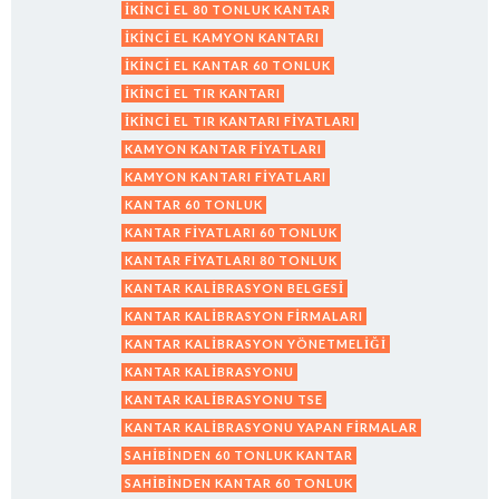
IKINCI EL 80 TONLUK KANTAR
IKINCI EL KAMYON KANTARI
IKINCI EL KANTAR 60 TONLUK
IKINCI EL TIR KANTARI
IKINCI EL TIR KANTARI FIYATLARI
KAMYON KANTAR FIYATLARI
KAMYON KANTARI FIYATLARI
KANTAR 60 TONLUK
KANTAR FIYATLARI 60 TONLUK
KANTAR FIYATLARI 80 TONLUK
KANTAR KALIBRASYON BELGESI
KANTAR KALIBRASYON FIRMALARI
KANTAR KALIBRASYON YÖNETMELIĞI
KANTAR KALIBRASYONU
KANTAR KALIBRASYONU TSE
KANTAR KALIBRASYONU YAPAN FIRMALAR
SAHIBINDEN 60 TONLUK KANTAR
SAHIBINDEN KANTAR 60 TONLUK