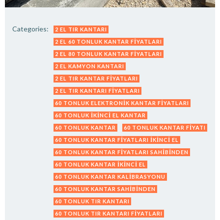
Categories:
2 EL TIR KANTARI
2 EL 60 TONLUK KANTAR FIYATLARI
2 EL 80 TONLUK KANTAR FIYATLARI
2 EL KAMYON KANTARI
2 EL TIR KANTAR FIYATLARI
2 EL TIR KANTARI FIYATLARI
60 TONLUK ELEKTRONIK KANTAR FIYATLARI
60 TONLUK IKINCI EL KANTAR
60 TONLUK KANTAR
60 TONLUK KANTAR FIYATI
60 TONLUK KANTAR FIYATLARI IKINCI EL
60 TONLUK KANTAR FIYATLARI SAHIBINDEN
60 TONLUK KANTAR IKINCI EL
60 TONLUK KANTAR KALIBRASYONU
60 TONLUK KANTAR SAHIBINDEN
60 TONLUK TIR KANTARI
60 TONLUK TIR KANTARI FIYATLARI