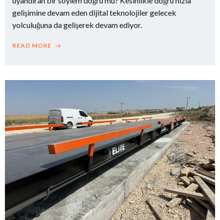
uyandıran bir söylem doğru mu? Kesinlikle doğru hızla
gelişimine devam eden dijital teknolojiler gelecek
yolculuğuna da gelişerek devam ediyor.
READ MORE