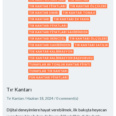
TIR KANTAR FIYATLARI
TIR KANTAR ÖLÇÜLERI
TIR KANTAR SINIRI
TIR KANTAR TONAJI
TIR KANTARI
TIR KANTARI EN YAKIN
TIR KANTARI FIYATLARI
TIR KANTARI FIYATLARI SAHIBINDEN
TIR KANTARI IKINCI EL
TIR KANTARI ÖLÇÜLERI
TIR KANTARI SAHIBINDEN
TIR KANTARI SATILIK
TSE KANTAR KALIBRASYON
TSE KANTAR KALIBRASYON BAŞVURUSU
TUNAYLAR 80 TONLUK KANTAR FIYATI
TUNAYLAR TIR KANTARI
YÜK KANTARI FIYATLARI
Tır Kantarı
Tır Kantarı
/
Haziran 18, 2024
/
0
comment(s)
Dijital deneyimlere hayat verebilmek, ilk bakışta heyecan