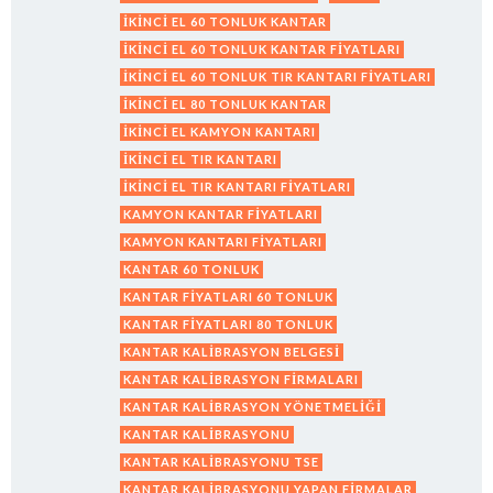
IKINCI EL 60 TONLUK KANTAR
IKINCI EL 60 TONLUK KANTAR FIYATLARI
IKINCI EL 60 TONLUK TIR KANTARI FIYATLARI
IKINCI EL 80 TONLUK KANTAR
IKINCI EL KAMYON KANTARI
IKINCI EL TIR KANTARI
IKINCI EL TIR KANTARI FIYATLARI
KAMYON KANTAR FIYATLARI
KAMYON KANTARI FIYATLARI
KANTAR 60 TONLUK
KANTAR FIYATLARI 60 TONLUK
KANTAR FIYATLARI 80 TONLUK
KANTAR KALIBRASYON BELGESI
KANTAR KALIBRASYON FIRMALARI
KANTAR KALIBRASYON YÖNETMELIĞI
KANTAR KALIBRASYONU
KANTAR KALIBRASYONU TSE
KANTAR KALIBRASYONU YAPAN FIRMALAR