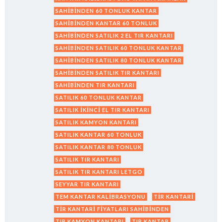
SAHIBINDEN 60 TONLUK KANTAR
SAHIBINDEN KANTAR 60 TONLUK
SAHIBINDEN SATILIK 2 EL TIR KANTARI
SAHIBINDEN SATILIK 60 TONLUK KANTAR
SAHIBINDEN SATILIK 80 TONLUK KANTAR
SAHIBINDEN SATILIK TIR KANTARI
SAHIBINDEN TIR KANTARI
SATILIK 60 TONLUK KANTAR
SATILIK IKINCI EL TIR KANTARI
SATILIK KAMYON KANTARI
SATILIK KANTAR 60 TONLUK
SATILIK KANTAR 80 TONLUK
SATILIK TIR KANTARI
SATILIK TIR KANTARI LETGO
SEYYAR TIR KANTARI
TEM KANTAR KALIBRASYONU
TIR KANTARI
TIR KANTARI FIYATLARI SAHIBINDEN
TIR KAMYON KANTARI
TIR KANTAR