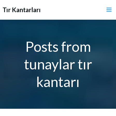
İçeriğe
Tır Kantarları
geç
Posts from
tunaylar tır
kantarı