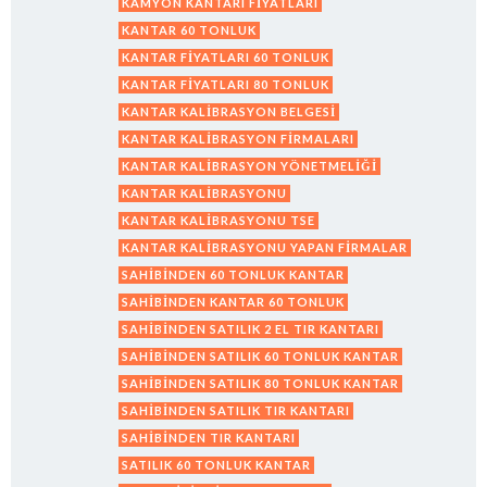
KAMYON KANTARI FIYATLARI
KANTAR 60 TONLUK
KANTAR FIYATLARI 60 TONLUK
KANTAR FIYATLARI 80 TONLUK
KANTAR KALIBRASYON BELGESI
KANTAR KALIBRASYON FIRMALARI
KANTAR KALIBRASYON YÖNETMELIĞI
KANTAR KALIBRASYONU
KANTAR KALIBRASYONU TSE
KANTAR KALIBRASYONU YAPAN FIRMALAR
SAHIBINDEN 60 TONLUK KANTAR
SAHIBINDEN KANTAR 60 TONLUK
SAHIBINDEN SATILIK 2 EL TIR KANTARI
SAHIBINDEN SATILIK 60 TONLUK KANTAR
SAHIBINDEN SATILIK 80 TONLUK KANTAR
SAHIBINDEN SATILIK TIR KANTARI
SAHIBINDEN TIR KANTARI
SATILIK 60 TONLUK KANTAR