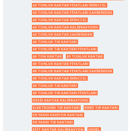
60 TONLUK KANTAR FIYATLARI IKINCI EL
60 TONLUK KANTAR FIYATLARI SAHIBINDEN
60 TONLUK KANTAR IKINCI EL
60 TONLUK KANTAR KALIBRASYONU
60 TONLUK KANTAR SAHIBINDEN
60 TONLUK TIR KANTARI
60 TONLUK TIR KANTARI FIYATLARI
80 TON KANTAR
80 TONLUK KANTAR
80 TONLUK KANTAR FIYATLARI
80 TONLUK KANTAR FIYATLARI SAHIBINDEN
80 TONLUK KANTAR IKINCI EL
80 TONLUK TIR KANTARI
80 TONLUK TIR KANTARI FIYATLARI
DESIS KANTAR KALIBRASYONU
ELEKTRONIK TIR KANTARI
EMRE TIR KANTARI
EN YAKIN KAMYON KANTARI
EN YAKIN TIR KANTARI
ESIT KANTAR KALIBRASYON
GENEL