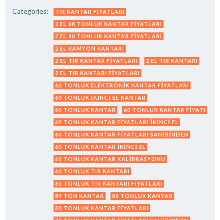
Categories:
TIR KANTAR FIYATLARI
2 EL 60 TONLUK KANTAR FIYATLARI
2 EL 80 TONLUK KANTAR FIYATLARI
2 EL KAMYON KANTARI
2 EL TIR KANTAR FIYATLARI
2 EL TIR KANTARI
2 EL TIR KANTARI FIYATLARI
60 TONLUK ELEKTRONIK KANTAR FIYATLARI
60 TONLUK IKINCI EL KANTAR
60 TONLUK KANTAR
60 TONLUK KANTAR FIYATI
60 TONLUK KANTAR FIYATLARI IKINCI EL
60 TONLUK KANTAR FIYATLARI SAHIBINDEN
60 TONLUK KANTAR IKINCI EL
60 TONLUK KANTAR KALIBRASYONU
60 TONLUK TIR KANTARI
60 TONLUK TIR KANTARI FIYATLARI
80 TON KANTAR
80 TONLUK KANTAR
80 TONLUK KANTAR FIYATLARI