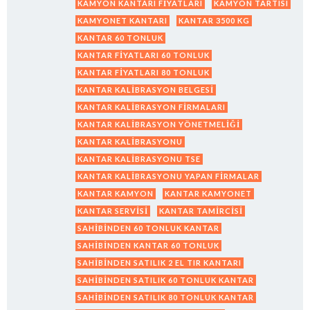
KAMYON KANTARI FIYATLARI
KAMYON TARTISI
KAMYONET KANTARI
KANTAR 3500 KG
KANTAR 60 TONLUK
KANTAR FIYATLARI 60 TONLUK
KANTAR FIYATLARI 80 TONLUK
KANTAR KALIBRASYON BELGESI
KANTAR KALIBRASYON FIRMALARI
KANTAR KALIBRASYON YÖNETMELIĞI
KANTAR KALIBRASYONU
KANTAR KALIBRASYONU TSE
KANTAR KALIBRASYONU YAPAN FIRMALAR
KANTAR KAMYON
KANTAR KAMYONET
KANTAR SERVISI
KANTAR TAMIRCISI
SAHIBINDEN 60 TONLUK KANTAR
SAHIBINDEN KANTAR 60 TONLUK
SAHIBINDEN SATILIK 2 EL TIR KANTARI
SAHIBINDEN SATILIK 60 TONLUK KANTAR
SAHIBINDEN SATILIK 80 TONLUK KANTAR