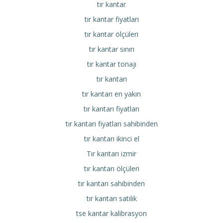
tır kantar
tır kantar fiyatları
tır kantar ölçüleri
tır kantar sınırı
tır kantar tonajı
tır kantarı
tır kantarı en yakın
tır kantarı fiyatları
tır kantarı fiyatları sahibinden
tır kantarı ikinci el
Tır kantarı izmir
tır kantarı ölçüleri
tır kantarı sahibinden
tır kantarı satılık
tse kantar kalibrasyon