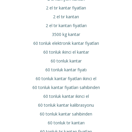
2 el tır kantar fiyatları
2 el tır kantarı
2 el tır kantarı fiyatları
3500 kg kantar
60 tonluk elektronik kantar fiyatları
60 tonluk ikinci el kantar
60 tonluk kantar
60 tonluk kantar fiyatı
60 tonluk kantar fiyatları ikinci el
60 tonluk kantar fiyatları sahibinden
60 tonluk kantar ikinci el
60 tonluk kantar kalibrasyonu
60 tonluk kantar sahibinden
60 tonluk tır kantarı
60 tonluk tır kantarı fiyatları