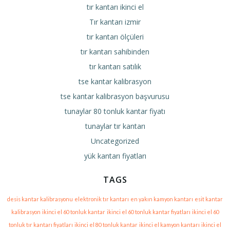
tır kantarı ikinci el
Tır kantarı izmir
tır kantarı ölçüleri
tır kantarı sahibinden
tır kantarı satılık
tse kantar kalibrasyon
tse kantar kalibrasyon başvurusu
tunaylar 80 tonluk kantar fiyatı
tunaylar tır kantarı
Uncategorized
yük kantarı fiyatları
TAGS
desis kantar kalibrasyonu
elektronik tır kantarı
en yakın kamyon kantarı
esit kantar
kalibrasyon
ikinci el 60 tonluk kantar
ikinci el 60 tonluk kantar fiyatları
ikinci el 60
tonluk tır kantarı fiyatları
ikinci el 80 tonluk kantar
ikinci el kamyon kantarı
ikinci el