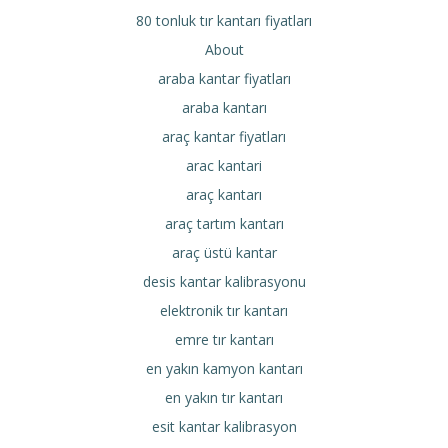
80 tonluk tır kantarı fiyatları
About
araba kantar fiyatları
araba kantarı
araç kantar fiyatları
arac kantari
araç kantarı
araç tartım kantarı
araç üstü kantar
desis kantar kalibrasyonu
elektronik tır kantarı
emre tır kantarı
en yakın kamyon kantarı
en yakın tır kantarı
esit kantar kalibrasyon