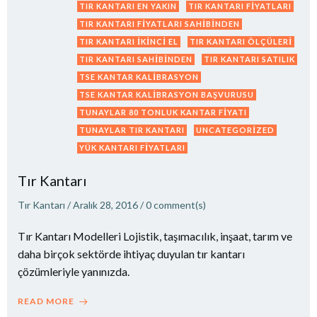
TIR KANTARI EN YAKIN
TIR KANTARI FIYATLARI
TIR KANTARI FIYATLARI SAHIBINDEN
TIR KANTARI IKINCI EL
TIR KANTARI ÖLÇÜLERI
TIR KANTARI SAHIBINDEN
TIR KANTARI SATILIK
TSE KANTAR KALIBRASYON
TSE KANTAR KALIBRASYON BAŞVURUSU
TUNAYLAR 80 TONLUK KANTAR FIYATI
TUNAYLAR TIR KANTARI
UNCATEGORIZED
YÜK KANTARI FIYATLARI
Tır Kantarı
Tır Kantarı
/
Aralık 28, 2016
/
0
comment(s)
Tır Kantarı Modelleri Lojistik, taşımacılık, inşaat, tarım ve
daha birçok sektörde ihtiyaç duyulan tır kantarı
çözümleriyle yanınızda.
READ MORE