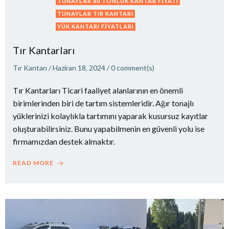
TUNAYLAR 80 TONLUK KANTAR FIYATI
TUNAYLAR TIR KANTARI
YÜK KANTARI FIYATLARI
Tır Kantarları
Tır Kantarı
/
Haziran 18, 2024
/
0
comment(s)
Tır Kantarları Ticari faaliyet alanlarının en önemli
birimlerinden biri de tartım sistemleridir. Ağır tonajlı
yüklerinizi kolaylıkla tartımını yaparak kusursuz kayıtlar
oluşturabilirsiniz. Bunu yapabilmenin en güvenli yolu ise
firmamızdan destek almaktır.
READ MORE