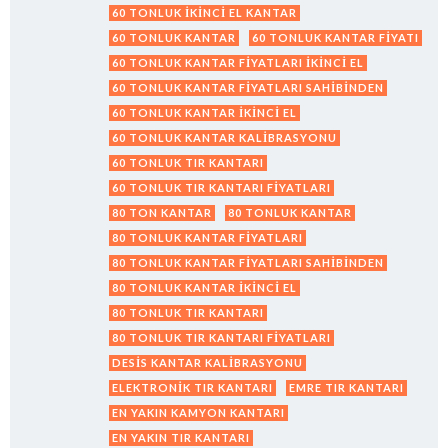
60 TONLUK IKINCI EL KANTAR
60 TONLUK KANTAR
60 TONLUK KANTAR FIYATI
60 TONLUK KANTAR FIYATLARI IKINCI EL
60 TONLUK KANTAR FIYATLARI SAHIBINDEN
60 TONLUK KANTAR IKINCI EL
60 TONLUK KANTAR KALIBRASYONU
60 TONLUK TIR KANTARI
60 TONLUK TIR KANTARI FIYATLARI
80 TON KANTAR
80 TONLUK KANTAR
80 TONLUK KANTAR FIYATLARI
80 TONLUK KANTAR FIYATLARI SAHIBINDEN
80 TONLUK KANTAR IKINCI EL
80 TONLUK TIR KANTARI
80 TONLUK TIR KANTARI FIYATLARI
DESIS KANTAR KALIBRASYONU
ELEKTRONIK TIR KANTARI
EMRE TIR KANTARI
EN YAKIN KAMYON KANTARI
EN YAKIN TIR KANTARI