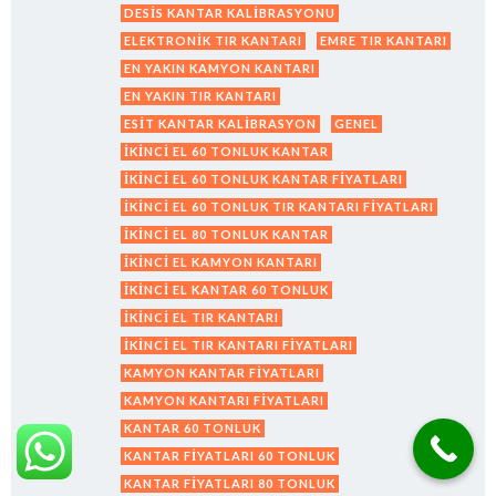
DESIS KANTAR KALIBRASYONU
ELEKTRONIK TIR KANTARI
EMRE TIR KANTARI
EN YAKIN KAMYON KANTARI
EN YAKIN TIR KANTARI
ESIT KANTAR KALIBRASYON
GENEL
IKINCI EL 60 TONLUK KANTAR
IKINCI EL 60 TONLUK KANTAR FIYATLARI
IKINCI EL 60 TONLUK TIR KANTARI FIYATLARI
IKINCI EL 80 TONLUK KANTAR
IKINCI EL KAMYON KANTARI
IKINCI EL KANTAR 60 TONLUK
IKINCI EL TIR KANTARI
IKINCI EL TIR KANTARI FIYATLARI
KAMYON KANTAR FIYATLARI
KAMYON KANTARI FIYATLARI
KANTAR 60 TONLUK
KANTAR FIYATLARI 60 TONLUK
KANTAR FIYATLARI 80 TONLUK