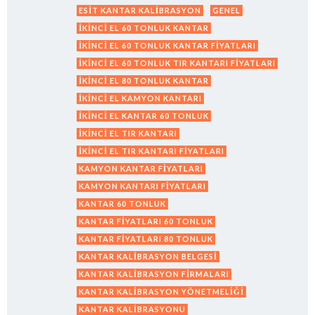
ESIT KANTAR KALIBRASYON
GENEL
IKINCI EL 60 TONLUK KANTAR
IKINCI EL 60 TONLUK KANTAR FIYATLARI
IKINCI EL 60 TONLUK TIR KANTARI FIYATLARI
IKINCI EL 80 TONLUK KANTAR
IKINCI EL KAMYON KANTARI
IKINCI EL KANTAR 60 TONLUK
IKINCI EL TIR KANTARI
IKINCI EL TIR KANTARI FIYATLARI
KAMYON KANTAR FIYATLARI
KAMYON KANTARI FIYATLARI
KANTAR 60 TONLUK
KANTAR FIYATLARI 60 TONLUK
KANTAR FIYATLARI 80 TONLUK
KANTAR KALIBRASYON BELGESI
KANTAR KALIBRASYON FIRMALARI
KANTAR KALIBRASYON YÖNETMELIĞI
KANTAR KALIBRASYONU