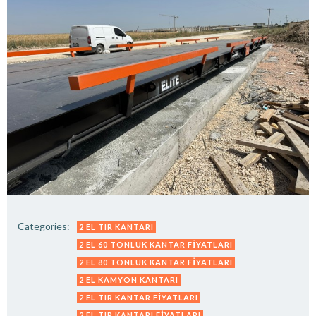
Categories:
2 EL TIR KANTARI
2 EL 60 TONLUK KANTAR FIYATLARI
2 EL 80 TONLUK KANTAR FIYATLARI
2 EL KAMYON KANTARI
2 EL TIR KANTAR FIYATLARI
2 EL TIR KANTARI FIYATLARI