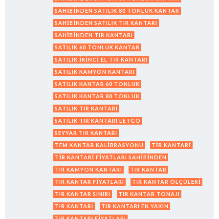
SAHIBINDEN SATILIK 80 TONLUK KANTAR
SAHIBINDEN SATILIK TIR KANTARI
SAHIBINDEN TIR KANTARI
SATILIK 60 TONLUK KANTAR
SATILIK IKINCI EL TIR KANTARI
SATILIK KAMYON KANTARI
SATILIK KANTAR 60 TONLUK
SATILIK KANTAR 80 TONLUK
SATILIK TIR KANTARI
SATILIK TIR KANTARI LETGO
SEYYAR TIR KANTARI
TEM KANTAR KALIBRASYONU
TIR KANTARI
TIR KANTARI FIYATLARI SAHIBINDEN
TIR KAMYON KANTARI
TIR KANTAR
TIR KANTAR FIYATLARI
TIR KANTAR ÖLÇÜLERI
TIR KANTAR SINIRI
TIR KANTAR TONAJI
TIR KANTARI
TIR KANTARI EN YAKIN
TIR KANTARI FIYATLARI