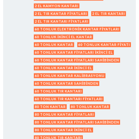
2 EL KAMYON KANTARI
2 EL TIR KANTAR FIYATLARI
2 EL TIR KANTARI
2 EL TIR KANTARI FIYATLARI
60 TONLUK ELEKTRONIK KANTAR FIYATLARI
60 TONLUK IKINCI EL KANTAR
60 TONLUK KANTAR
60 TONLUK KANTAR FIYATI
60 TONLUK KANTAR FIYATLARI IKINCI EL
60 TONLUK KANTAR FIYATLARI SAHIBINDEN
60 TONLUK KANTAR IKINCI EL
60 TONLUK KANTAR KALIBRASYONU
60 TONLUK KANTAR SAHIBINDEN
60 TONLUK TIR KANTARI
60 TONLUK TIR KANTARI FIYATLARI
80 TON KANTAR
80 TONLUK KANTAR
80 TONLUK KANTAR FIYATLARI
80 TONLUK KANTAR FIYATLARI SAHIBINDEN
80 TONLUK KANTAR IKINCI EL
80 TONLUK TIR KANTARI