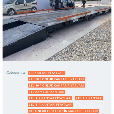
Categories:
TIR KANTAR FIYATLARI
2 EL 60 TONLUK KANTAR FIYATLARI
2 EL 80 TONLUK KANTAR FIYATLARI
2 EL KAMYON KANTARI
2 EL TIR KANTAR FIYATLARI
2 EL TIR KANTARI
2 EL TIR KANTARI FIYATLARI
60 TONLUK ELEKTRONIK KANTAR FIYATLARI