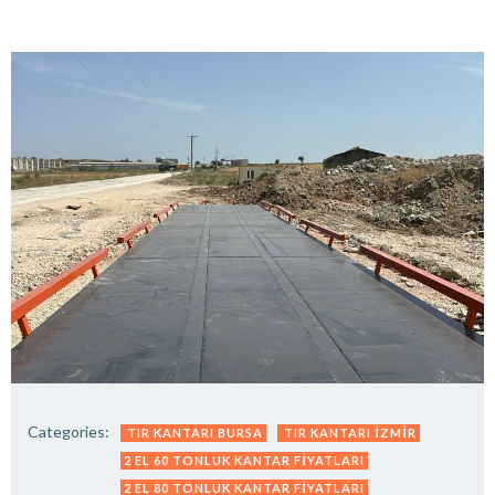
Categories:
TIR KANTARI BURSA
TIR KANTARI İZMIR
2 EL 60 TONLUK KANTAR FIYATLARI
2 EL 80 TONLUK KANTAR FIYATLARI