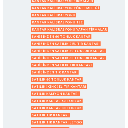
KANTAR KALIBRASYON FIRMALARI
KANTAR KALIBRASYON YÖNETMELIĞI
KANTAR KALIBRASYONU
KANTAR KALIBRASYONU TSE
KANTAR KALIBRASYONU YAPAN FIRMALAR
SAHIBINDEN 60 TONLUK KANTAR
SAHIBINDEN SATILIK 2 EL TIR KANTARI
SAHIBINDEN SATILIK 60 TONLUK KANTAR
SAHIBINDEN SATILIK 80 TONLUK KANTAR
SAHIBINDEN SATILIK TIR KANTARI
SAHIBINDEN TIR KANTARI
SATILIK 60 TONLUK KANTAR
SATILIK IKINCI EL TIR KANTARI
SATILIK KAMYON KANTARI
SATILIK KANTAR 60 TONLUK
SATILIK KANTAR 80 TONLUK
SATILIK TIR KANTARI
SATILIK TIR KANTARI LETGO