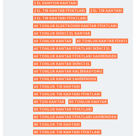
2 EL KAMYON KANTARI
2 EL TIR KANTAR FIYATLARI
2 EL TIR KANTARI
2 EL TIR KANTARI FIYATLARI
60 TONLUK ELEKTRONIK KANTAR FIYATLARI
60 TONLUK IKINCI EL KANTAR
60 TONLUK KANTAR
60 TONLUK KANTAR FIYATI
60 TONLUK KANTAR FIYATLARI IKINCI EL
60 TONLUK KANTAR FIYATLARI SAHIBINDEN
60 TONLUK KANTAR IKINCI EL
60 TONLUK KANTAR KALIBRASYONU
60 TONLUK KANTAR SAHIBINDEN
60 TONLUK TIR KANTARI
60 TONLUK TIR KANTARI FIYATLARI
80 TON KANTAR
80 TONLUK KANTAR
80 TONLUK KANTAR FIYATLARI
80 TONLUK KANTAR FIYATLARI SAHIBINDEN
80 TONLUK TIR KANTARI
80 TONLUK TIR KANTARI FIYATLARI