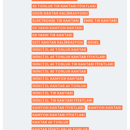
80 TONLUK TIR KANTARI FIYATLARI
DESIS KANTAR KALIBRASYONU
ELEKTRONIK TIR KANTARI
EMRE TIR KANTARI
EN YAKIN KAMYON KANTARI
EN YAKIN TIR KANTARI
ESIT KANTAR KALIBRASYON
GENEL
IKINCI EL 60 TONLUK KANTAR
IKINCI EL 60 TONLUK KANTAR FIYATLARI
IKINCI EL 60 TONLUK TIR KANTARI FIYATLARI
IKINCI EL 80 TONLUK KANTAR
IKINCI EL KAMYON KANTARI
IKINCI EL KANTAR 60 TONLUK
IKINCI EL TIR KANTARI
IKINCI EL TIR KANTARI FIYATLARI
KAMYON KANTAR FIYATLARI
KAMYON KANTARI
KAMYON KANTARI FIYATLARI
KANTAR 60 TONLUK
KANTAR FIYATLARI 60 TONLUK