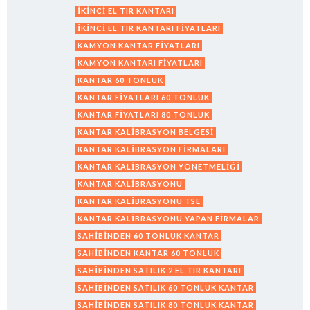
IKINCI EL TIR KANTARI
IKINCI EL TIR KANTARI FIYATLARI
KAMYON KANTAR FIYATLARI
KAMYON KANTARI FIYATLARI
KANTAR 60 TONLUK
KANTAR FIYATLARI 60 TONLUK
KANTAR FIYATLARI 80 TONLUK
KANTAR KALIBRASYON BELGESI
KANTAR KALIBRASYON FIRMALARI
KANTAR KALIBRASYON YÖNETMELIĞI
KANTAR KALIBRASYONU
KANTAR KALIBRASYONU TSE
KANTAR KALIBRASYONU YAPAN FIRMALAR
SAHIBINDEN 60 TONLUK KANTAR
SAHIBINDEN KANTAR 60 TONLUK
SAHIBINDEN SATILIK 2 EL TIR KANTARI
SAHIBINDEN SATILIK 60 TONLUK KANTAR
SAHIBINDEN SATILIK 80 TONLUK KANTAR