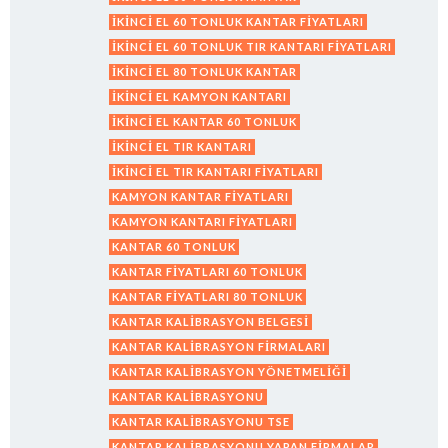
IKINCI EL 60 TONLUK KANTAR FIYATLARI
IKINCI EL 60 TONLUK TIR KANTARI FIYATLARI
IKINCI EL 80 TONLUK KANTAR
IKINCI EL KAMYON KANTARI
IKINCI EL KANTAR 60 TONLUK
IKINCI EL TIR KANTARI
IKINCI EL TIR KANTARI FIYATLARI
KAMYON KANTAR FIYATLARI
KAMYON KANTARI FIYATLARI
KANTAR 60 TONLUK
KANTAR FIYATLARI 60 TONLUK
KANTAR FIYATLARI 80 TONLUK
KANTAR KALIBRASYON BELGESI
KANTAR KALIBRASYON FIRMALARI
KANTAR KALIBRASYON YÖNETMELIĞI
KANTAR KALIBRASYONU
KANTAR KALIBRASYONU TSE
KANTAR KALIBRASYONU YAPAN FIRMALAR