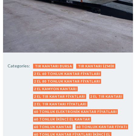
Categories:
TIR KANTARI BURSA
TIR KANTARI İZMIR
2 EL 60 TONLUK KANTAR FIYATLARI
2 EL 80 TONLUK KANTAR FIYATLARI
2 EL KAMYON KANTARI
2 EL TIR KANTAR FIYATLARI
2 EL TIR KANTARI
2 EL TIR KANTARI FIYATLARI
60 TONLUK ELEKTRONIK KANTAR FIYATLARI
60 TONLUK IKINCI EL KANTAR
60 TONLUK KANTAR
60 TONLUK KANTAR FIYATI
60 TONLUK KANTAR FIYATLARI IKINCI EL