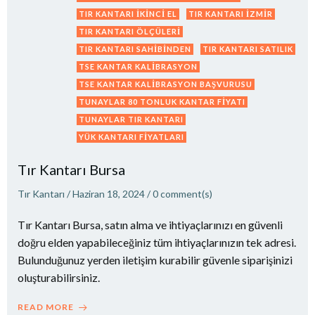
TIR KANTARI IKINCI EL
TIR KANTARI IZMIR
TIR KANTARI ÖLÇÜLERI
TIR KANTARI SAHIBINDEN
TIR KANTARI SATILIK
TSE KANTAR KALIBRASYON
TSE KANTAR KALIBRASYON BAŞVURUSU
TUNAYLAR 80 TONLUK KANTAR FIYATI
TUNAYLAR TIR KANTARI
YÜK KANTARI FIYATLARI
Tır Kantarı Bursa
Tır Kantarı
/
Haziran 18, 2024
/
0
comment(s)
Tır Kantarı Bursa, satın alma ve ihtiyaçlarınızı en güvenli
doğru elden yapabileceğiniz tüm ihtiyaçlarınızın tek adresi.
Bulunduğunuz yerden iletişim kurabilir güvenle siparişinizi
oluşturabilirsiniz.
READ MORE