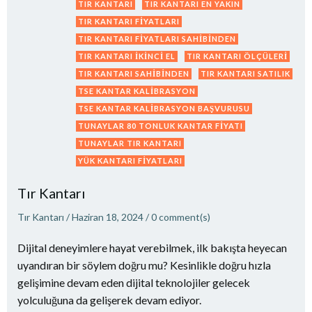
TIR KANTARI
TIR KANTARI EN YAKIN
TIR KANTARI FIYATLARI
TIR KANTARI FIYATLARI SAHIBINDEN
TIR KANTARI IKINCI EL
TIR KANTARI ÖLÇÜLERI
TIR KANTARI SAHIBINDEN
TIR KANTARI SATILIK
TSE KANTAR KALIBRASYON
TSE KANTAR KALIBRASYON BAŞVURUSU
TUNAYLAR 80 TONLUK KANTAR FIYATI
TUNAYLAR TIR KANTARI
YÜK KANTARI FIYATLARI
Tır Kantarı
Tır Kantarı
/
Haziran 18, 2024
/
0
comment(s)
Dijital deneyimlere hayat verebilmek, ilk bakışta heyecan
uyandıran bir söylem doğru mu? Kesinlikle doğru hızla
gelişimine devam eden dijital teknolojiler gelecek
yolculuğuna da gelişerek devam ediyor.