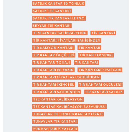
SATILIK KANTAR 80 TONLUK
SATILIK TIR KANTARI
SATILIK TIR KANTARI LETGO
SEYYAR TIR KANTARI
TEM KANTAR KALIBRASYONU
TIR KANTARI
TIR KANTARI FIYATLARI SAHIBINDEN
TIR KAMYON KANTARI
TIR KANTAR
TIR KANTAR ÖLÇÜLERI
TIR KANTAR SINIRI
TIR KANTAR TONAJI
TIR KANTARI
TIR KANTARI EN YAKIN
TIR KANTARI FIYATLARI
TIR KANTARI FIYATLARI SAHIBINDEN
TIR KANTARI IKINCI EL
TIR KANTARI ÖLÇÜLERI
TIR KANTARI SAHIBINDEN
TIR KANTARI SATILIK
TSE KANTAR KALIBRASYON
TSE KANTAR KALIBRASYON BAŞVURUSU
TUNAYLAR 80 TONLUK KANTAR FIYATI
TUNAYLAR TIR KANTARI
YÜK KANTARI FIYATLARI