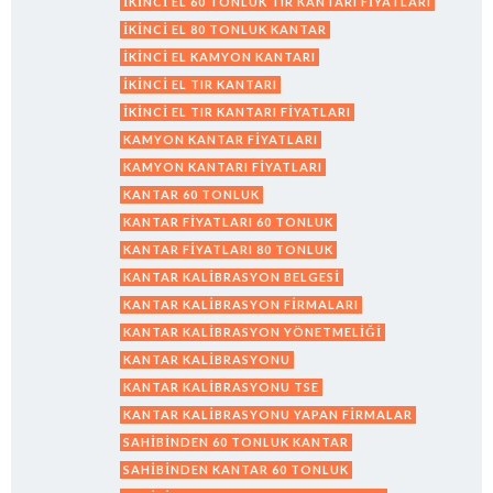
IKINCI EL 60 TONLUK TIR KANTARI FIYATLARI
IKINCI EL 80 TONLUK KANTAR
IKINCI EL KAMYON KANTARI
IKINCI EL TIR KANTARI
IKINCI EL TIR KANTARI FIYATLARI
KAMYON KANTAR FIYATLARI
KAMYON KANTARI FIYATLARI
KANTAR 60 TONLUK
KANTAR FIYATLARI 60 TONLUK
KANTAR FIYATLARI 80 TONLUK
KANTAR KALIBRASYON BELGESI
KANTAR KALIBRASYON FIRMALARI
KANTAR KALIBRASYON YÖNETMELIĞI
KANTAR KALIBRASYONU
KANTAR KALIBRASYONU TSE
KANTAR KALIBRASYONU YAPAN FIRMALAR
SAHIBINDEN 60 TONLUK KANTAR
SAHIBINDEN KANTAR 60 TONLUK