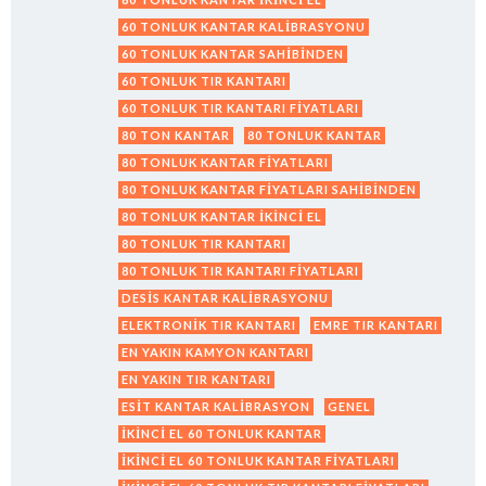
60 TONLUK KANTAR KALIBRASYONU
60 TONLUK KANTAR SAHIBINDEN
60 TONLUK TIR KANTARI
60 TONLUK TIR KANTARI FIYATLARI
80 TON KANTAR
80 TONLUK KANTAR
80 TONLUK KANTAR FIYATLARI
80 TONLUK KANTAR FIYATLARI SAHIBINDEN
80 TONLUK KANTAR IKINCI EL
80 TONLUK TIR KANTARI
80 TONLUK TIR KANTARI FIYATLARI
DESIS KANTAR KALIBRASYONU
ELEKTRONIK TIR KANTARI
EMRE TIR KANTARI
EN YAKIN KAMYON KANTARI
EN YAKIN TIR KANTARI
ESIT KANTAR KALIBRASYON
GENEL
IKINCI EL 60 TONLUK KANTAR
IKINCI EL 60 TONLUK KANTAR FIYATLARI