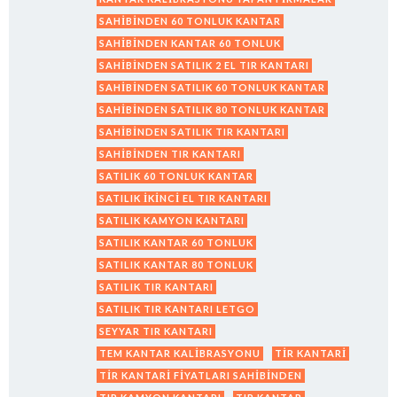
SAHIBINDEN 60 TONLUK KANTAR
SAHIBINDEN KANTAR 60 TONLUK
SAHIBINDEN SATILIK 2 EL TIR KANTARI
SAHIBINDEN SATILIK 60 TONLUK KANTAR
SAHIBINDEN SATILIK 80 TONLUK KANTAR
SAHIBINDEN SATILIK TIR KANTARI
SAHIBINDEN TIR KANTARI
SATILIK 60 TONLUK KANTAR
SATILIK IKINCI EL TIR KANTARI
SATILIK KAMYON KANTARI
SATILIK KANTAR 60 TONLUK
SATILIK KANTAR 80 TONLUK
SATILIK TIR KANTARI
SATILIK TIR KANTARI LETGO
SEYYAR TIR KANTARI
TEM KANTAR KALIBRASYONU
TIR KANTARI
TIR KANTARI FIYATLARI SAHIBINDEN