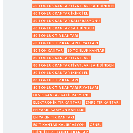
60 TONLUK KANTAR FIYATLARI SAHIBINDEN
60 TONLUK KANTAR IKINCI EL
60 TONLUK KANTAR KALIBRASYONU
60 TONLUK KANTAR SAHIBINDEN
60 TONLUK TIR KANTARI
60 TONLUK TIR KANTARI FIYATLARI
80 TON KANTAR
80 TONLUK KANTAR
80 TONLUK KANTAR FIYATLARI
80 TONLUK KANTAR FIYATLARI SAHIBINDEN
80 TONLUK KANTAR IKINCI EL
80 TONLUK TIR KANTARI
80 TONLUK TIR KANTARI FIYATLARI
DESIS KANTAR KALIBRASYONU
ELEKTRONIK TIR KANTARI
EMRE TIR KANTARI
EN YAKIN KAMYON KANTARI
EN YAKIN TIR KANTARI
ESIT KANTAR KALIBRASYON
GENEL
IKINCI EL 60 TONLUK KANTAR