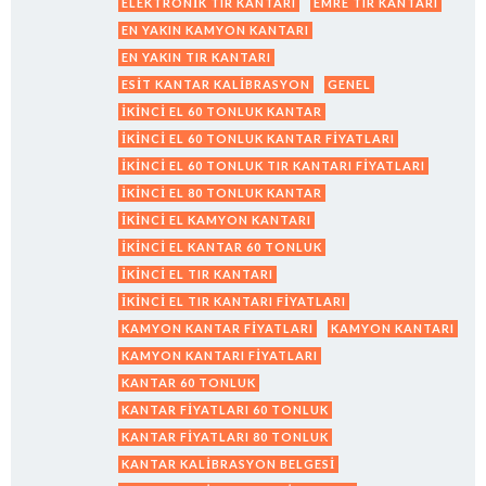
ELEKTRONIK TIR KANTARI
EMRE TIR KANTARI
EN YAKIN KAMYON KANTARI
EN YAKIN TIR KANTARI
ESIT KANTAR KALIBRASYON
GENEL
IKINCI EL 60 TONLUK KANTAR
IKINCI EL 60 TONLUK KANTAR FIYATLARI
IKINCI EL 60 TONLUK TIR KANTARI FIYATLARI
IKINCI EL 80 TONLUK KANTAR
IKINCI EL KAMYON KANTARI
IKINCI EL KANTAR 60 TONLUK
IKINCI EL TIR KANTARI
IKINCI EL TIR KANTARI FIYATLARI
KAMYON KANTAR FIYATLARI
KAMYON KANTARI
KAMYON KANTARI FIYATLARI
KANTAR 60 TONLUK
KANTAR FIYATLARI 60 TONLUK
KANTAR FIYATLARI 80 TONLUK
KANTAR KALIBRASYON BELGESI