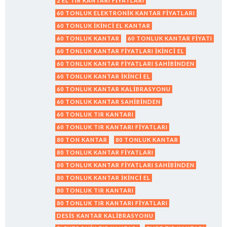
2 EL TIR KANTARI FIYATLARI
60 TONLUK ELEKTRONIK KANTAR FIYATLARI
60 TONLUK IKINCI EL KANTAR
60 TONLUK KANTAR
60 TONLUK KANTAR FIYATI
60 TONLUK KANTAR FIYATLARI IKINCI EL
60 TONLUK KANTAR FIYATLARI SAHIBINDEN
60 TONLUK KANTAR IKINCI EL
60 TONLUK KANTAR KALIBRASYONU
60 TONLUK KANTAR SAHIBINDEN
60 TONLUK TIR KANTARI
60 TONLUK TIR KANTARI FIYATLARI
80 TON KANTAR
80 TONLUK KANTAR
80 TONLUK KANTAR FIYATLARI
80 TONLUK KANTAR FIYATLARI SAHIBINDEN
80 TONLUK KANTAR IKINCI EL
80 TONLUK TIR KANTARI
80 TONLUK TIR KANTARI FIYATLARI
DESIS KANTAR KALIBRASYONU