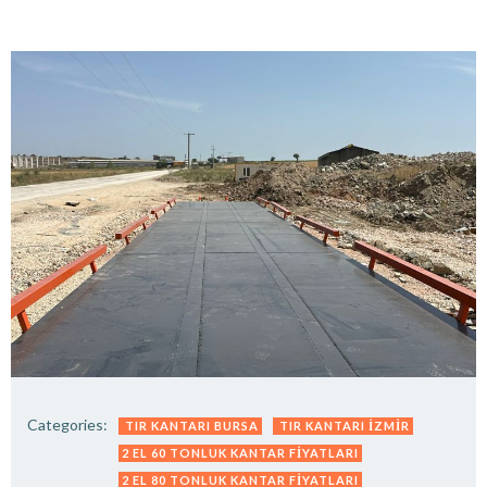
Categories:
TIR KANTARI BURSA
TIR KANTARI İZMIR
2 EL 60 TONLUK KANTAR FIYATLARI
2 EL 80 TONLUK KANTAR FIYATLARI