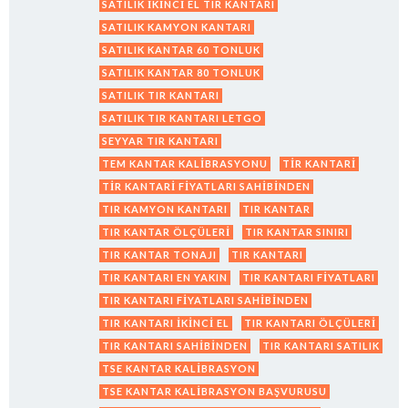
SATILIK IKINCI EL TIR KANTARI
SATILIK KAMYON KANTARI
SATILIK KANTAR 60 TONLUK
SATILIK KANTAR 80 TONLUK
SATILIK TIR KANTARI
SATILIK TIR KANTARI LETGO
SEYYAR TIR KANTARI
TEM KANTAR KALIBRASYONU
TIR KANTARI
TIR KANTARI FIYATLARI SAHIBINDEN
TIR KAMYON KANTARI
TIR KANTAR
TIR KANTAR ÖLÇÜLERI
TIR KANTAR SINIRI
TIR KANTAR TONAJI
TIR KANTARI
TIR KANTARI EN YAKIN
TIR KANTARI FIYATLARI
TIR KANTARI FIYATLARI SAHIBINDEN
TIR KANTARI IKINCI EL
TIR KANTARI ÖLÇÜLERI
TIR KANTARI SAHIBINDEN
TIR KANTARI SATILIK
TSE KANTAR KALIBRASYON
TSE KANTAR KALIBRASYON BAŞVURUSU