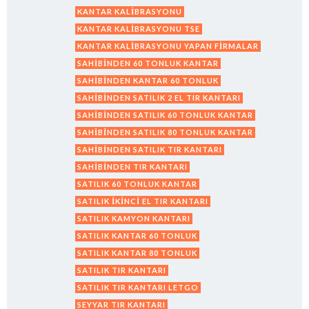
KANTAR KALIBRASYONU
KANTAR KALIBRASYONU TSE
KANTAR KALIBRASYONU YAPAN FIRMALAR
SAHIBINDEN 60 TONLUK KANTAR
SAHIBINDEN KANTAR 60 TONLUK
SAHIBINDEN SATILIK 2 EL TIR KANTARI
SAHIBINDEN SATILIK 60 TONLUK KANTAR
SAHIBINDEN SATILIK 80 TONLUK KANTAR
SAHIBINDEN SATILIK TIR KANTARI
SAHIBINDEN TIR KANTARI
SATILIK 60 TONLUK KANTAR
SATILIK IKINCI EL TIR KANTARI
SATILIK KAMYON KANTARI
SATILIK KANTAR 60 TONLUK
SATILIK KANTAR 80 TONLUK
SATILIK TIR KANTARI
SATILIK TIR KANTARI LETGO
SEYYAR TIR KANTARI