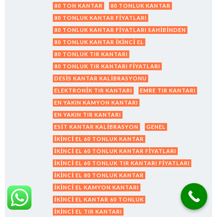
80 TON KANTAR
80 TONLUK KANTAR
80 TONLUK KANTAR FIYATLARI
80 TONLUK KANTAR FIYATLARI SAHIBINDEN
80 TONLUK KANTAR IKINCI EL
80 TONLUK TIR KANTARI
80 TONLUK TIR KANTARI FIYATLARI
DESIS KANTAR KALIBRASYONU
ELEKTRONIK TIR KANTARI
EMRE TIR KANTARI
EN YAKIN KAMYON KANTARI
EN YAKIN TIR KANTARI
ESIT KANTAR KALIBRASYON
GENEL
IKINCI EL 60 TONLUK KANTAR
IKINCI EL 60 TONLUK KANTAR FIYATLARI
IKINCI EL 60 TONLUK TIR KANTARI FIYATLARI
IKINCI EL 80 TONLUK KANTAR
IKINCI EL KAMYON KANTARI
IKINCI EL KANTAR 60 TONLUK
IKINCI EL TIR KANTARI