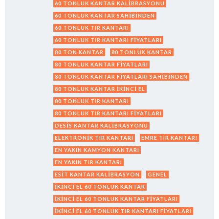
60 TONLUK KANTAR KALIBRASYONU
60 TONLUK KANTAR SAHIBINDEN
60 TONLUK TIR KANTARI
60 TONLUK TIR KANTARI FIYATLARI
80 TON KANTAR
80 TONLUK KANTAR
80 TONLUK KANTAR FIYATLARI
80 TONLUK KANTAR FIYATLARI SAHIBINDEN
80 TONLUK KANTAR IKINCI EL
80 TONLUK TIR KANTARI
80 TONLUK TIR KANTARI FIYATLARI
DESIS KANTAR KALIBRASYONU
ELEKTRONIK TIR KANTARI
EMRE TIR KANTARI
EN YAKIN KAMYON KANTARI
EN YAKIN TIR KANTARI
ESIT KANTAR KALIBRASYON
GENEL
IKINCI EL 60 TONLUK KANTAR
IKINCI EL 60 TONLUK KANTAR FIYATLARI
IKINCI EL 60 TONLUK TIR KANTARI FIYATLARI