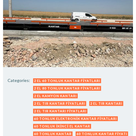
Categories:
2 EL 60 TONLUK KANTAR FIYATLARI
2 EL 80 TONLUK KANTAR FIYATLARI
2 EL KAMYON KANTARI
2 EL TIR KANTAR FIYATLARI
2 EL TIR KANTARI
2 EL TIR KANTARI FIYATLARI
60 TONLUK ELEKTRONIK KANTAR FIYATLARI
60 TONLUK IKINCI EL KANTAR
60 TONLUK KANTAR
60 TONLUK KANTAR FIYATI