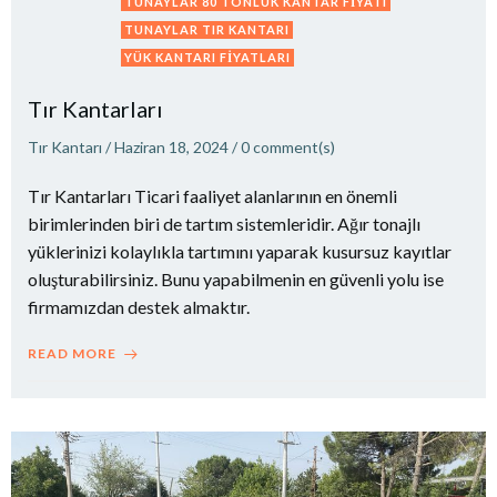
TUNAYLAR 80 TONLUK KANTAR FIYATI
TUNAYLAR TIR KANTARI
YÜK KANTARI FIYATLARI
Tır Kantarları
Tır Kantarı
/
Haziran 18, 2024
/
0
comment(s)
Tır Kantarları Ticari faaliyet alanlarının en önemli
birimlerinden biri de tartım sistemleridir. Ağır tonajlı
yüklerinizi kolaylıkla tartımını yaparak kusursuz kayıtlar
oluşturabilirsiniz. Bunu yapabilmenin en güvenli yolu ise
firmamızdan destek almaktır.
READ MORE