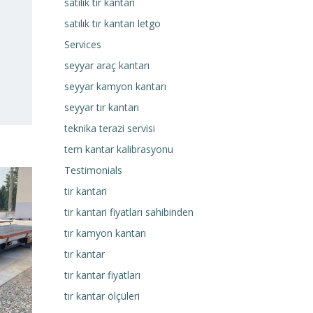
satılık tır kantarı
satılık tır kantarı letgo
Services
seyyar araç kantarı
seyyar kamyon kantarı
seyyar tır kantarı
teknika terazi servisi
tem kantar kalibrasyonu
Testimonials
tir kantari
tir kantari fiyatları sahibinden
tır kamyon kantarı
tır kantar
tır kantar fiyatları
tır kantar ölçüleri