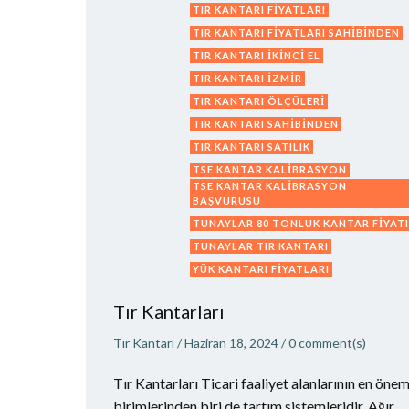
TIR KANTARI FIYATLARI
TIR KANTARI FIYATLARI SAHIBINDEN
TIR KANTARI IKINCI EL
TIR KANTARI IZMIR
TIR KANTARI ÖLÇÜLERI
TIR KANTARI SAHIBINDEN
TIR KANTARI SATILIK
TSE KANTAR KALIBRASYON
TSE KANTAR KALIBRASYON
BAŞVURUSU
TUNAYLAR 80 TONLUK KANTAR FIYATI
TUNAYLAR TIR KANTARI
YÜK KANTARI FIYATLARI
Tır Kantarları
Tır Kantarı
/
Haziran 18, 2024
/
0
comment(s)
Tır Kantarları Ticari faaliyet alanlarının en önem
birimlerinden biri de tartım sistemleridir. Ağır