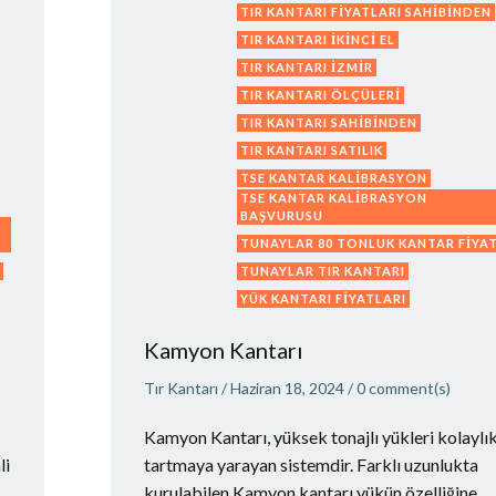
TIR KANTARI FIYATLARI SAHIBINDEN
TIR KANTARI IKINCI EL
TIR KANTARI IZMIR
TIR KANTARI ÖLÇÜLERI
TIR KANTARI SAHIBINDEN
TIR KANTARI SATILIK
TSE KANTAR KALIBRASYON
TSE KANTAR KALIBRASYON
BAŞVURUSU
TUNAYLAR 80 TONLUK KANTAR FIYAT
TUNAYLAR TIR KANTARI
YÜK KANTARI FIYATLARI
Kamyon Kantarı
Tır Kantarı
/
Haziran 18, 2024
/
0
comment(s)
Kamyon Kantarı, yüksek tonajlı yükleri kolaylı
li
tartmaya yarayan sistemdir. Farklı uzunlukta
kurulabilen Kamyon kantarı yükün özelliğine