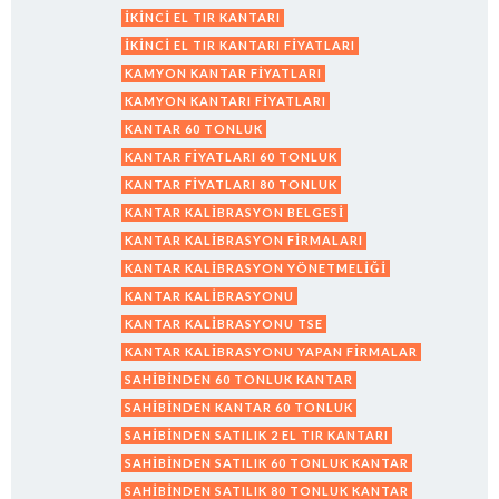
IKINCI EL TIR KANTARI
IKINCI EL TIR KANTARI FIYATLARI
KAMYON KANTAR FIYATLARI
KAMYON KANTARI FIYATLARI
KANTAR 60 TONLUK
KANTAR FIYATLARI 60 TONLUK
KANTAR FIYATLARI 80 TONLUK
KANTAR KALIBRASYON BELGESI
KANTAR KALIBRASYON FIRMALARI
KANTAR KALIBRASYON YÖNETMELIĞI
KANTAR KALIBRASYONU
KANTAR KALIBRASYONU TSE
KANTAR KALIBRASYONU YAPAN FIRMALAR
SAHIBINDEN 60 TONLUK KANTAR
SAHIBINDEN KANTAR 60 TONLUK
SAHIBINDEN SATILIK 2 EL TIR KANTARI
SAHIBINDEN SATILIK 60 TONLUK KANTAR
SAHIBINDEN SATILIK 80 TONLUK KANTAR