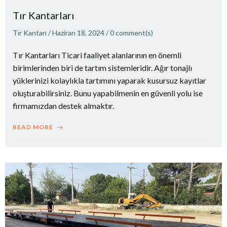
Tır Kantarları
Tır Kantarı
/
Haziran 18, 2024
/
0
comment(s)
Tır Kantarları Ticari faaliyet alanlarının en önemli
birimlerinden biri de tartım sistemleridir. Ağır tonajlı
yüklerinizi kolaylıkla tartımını yaparak kusursuz kayıtlar
oluşturabilirsiniz. Bunu yapabilmenin en güvenli yolu ise
firmamızdan destek almaktır.
READ MORE