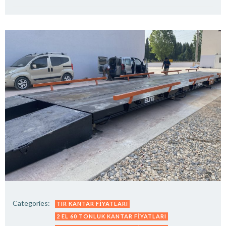
Categories:
TIR KANTAR FIYATLARI
2 EL 60 TONLUK KANTAR FIYATLARI