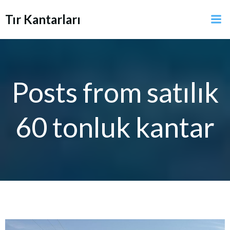
İçeriğe
Tır Kantarları
geç
Posts from satılık
60 tonluk kantar