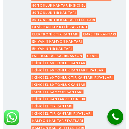
80 TONLUK KANTAR IKINCI EL
80 TONLUK TIR KANTARI
80 TONLUK TIR KANTARI FIYATLARI
DESIS KANTAR KALIBRASYONU
ELEKTRONIK TIR KANTARI
EMRE TIR KANTARI
EN YAKIN KAMYON KANTARI
EN YAKIN TIR KANTARI
ESIT KANTAR KALIBRASYON
GENEL
IKINCI EL 60 TONLUK KANTAR
IKINCI EL 60 TONLUK KANTAR FIYATLARI
IKINCI EL 60 TONLUK TIR KANTARI FIYATLARI
IKINCI EL 80 TONLUK KANTAR
IKINCI EL KAMYON KANTARI
IKINCI EL KANTAR 60 TONLUK
IKINCI EL TIR KANTARI
IKINCI EL TIR KANTARI FIYATLARI
KAMYON KANTAR FIYATLARI
KAMYON KANTARI FIYATLARI