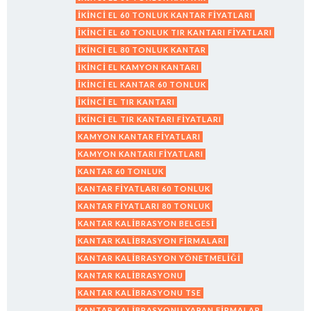
IKINCI EL 60 TONLUK KANTAR FIYATLARI
IKINCI EL 60 TONLUK TIR KANTARI FIYATLARI
IKINCI EL 80 TONLUK KANTAR
IKINCI EL KAMYON KANTARI
IKINCI EL KANTAR 60 TONLUK
IKINCI EL TIR KANTARI
IKINCI EL TIR KANTARI FIYATLARI
KAMYON KANTAR FIYATLARI
KAMYON KANTARI FIYATLARI
KANTAR 60 TONLUK
KANTAR FIYATLARI 60 TONLUK
KANTAR FIYATLARI 80 TONLUK
KANTAR KALIBRASYON BELGESI
KANTAR KALIBRASYON FIRMALARI
KANTAR KALIBRASYON YÖNETMELIĞI
KANTAR KALIBRASYONU
KANTAR KALIBRASYONU TSE
KANTAR KALIBRASYONU YAPAN FIRMALAR