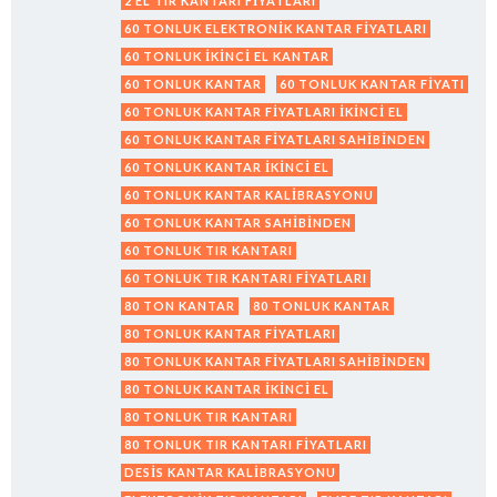
2 EL TIR KANTARI FIYATLARI
60 TONLUK ELEKTRONIK KANTAR FIYATLARI
60 TONLUK IKINCI EL KANTAR
60 TONLUK KANTAR
60 TONLUK KANTAR FIYATI
60 TONLUK KANTAR FIYATLARI IKINCI EL
60 TONLUK KANTAR FIYATLARI SAHIBINDEN
60 TONLUK KANTAR IKINCI EL
60 TONLUK KANTAR KALIBRASYONU
60 TONLUK KANTAR SAHIBINDEN
60 TONLUK TIR KANTARI
60 TONLUK TIR KANTARI FIYATLARI
80 TON KANTAR
80 TONLUK KANTAR
80 TONLUK KANTAR FIYATLARI
80 TONLUK KANTAR FIYATLARI SAHIBINDEN
80 TONLUK KANTAR IKINCI EL
80 TONLUK TIR KANTARI
80 TONLUK TIR KANTARI FIYATLARI
DESIS KANTAR KALIBRASYONU