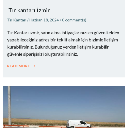
Tır kantarı İzmir
Tır Kantarı
/
Haziran 18, 2024
/
0
comment(s)
Tır Kantarı izmir, satın alma ihtiyaçlarınızı en güvenli elden
yapabileceğiniz adres bir teklif almak için bizimle iletişim
kurabilirsiniz. Bulunduğunuz yerden iletişim kurabilir
güvenle siparişinizi oluşturabilirsiniz.
READ MORE