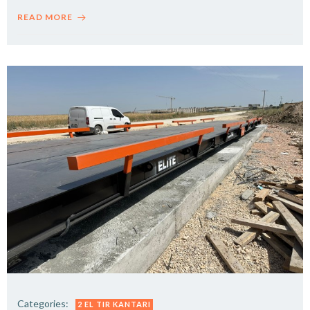
READ MORE
Categories:
2 EL TIR KANTARI