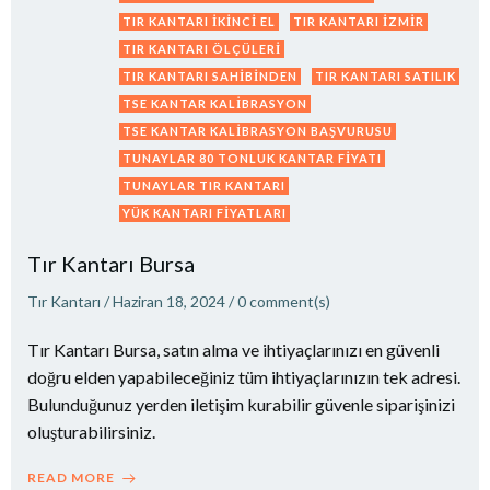
TIR KANTARI IKINCI EL
TIR KANTARI IZMIR
TIR KANTARI ÖLÇÜLERI
TIR KANTARI SAHIBINDEN
TIR KANTARI SATILIK
TSE KANTAR KALIBRASYON
TSE KANTAR KALIBRASYON BAŞVURUSU
TUNAYLAR 80 TONLUK KANTAR FIYATI
TUNAYLAR TIR KANTARI
YÜK KANTARI FIYATLARI
Tır Kantarı Bursa
Tır Kantarı
/
Haziran 18, 2024
/
0
comment(s)
Tır Kantarı Bursa, satın alma ve ihtiyaçlarınızı en güvenli
doğru elden yapabileceğiniz tüm ihtiyaçlarınızın tek adresi.
Bulunduğunuz yerden iletişim kurabilir güvenle siparişinizi
oluşturabilirsiniz.
READ MORE