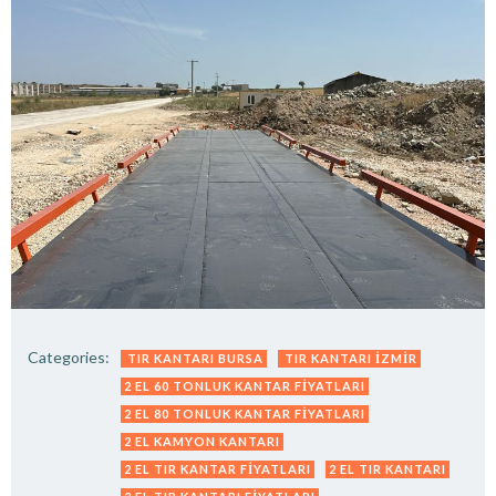
Categories:
TIR KANTARI BURSA
TIR KANTARI İZMIR
2 EL 60 TONLUK KANTAR FIYATLARI
2 EL 80 TONLUK KANTAR FIYATLARI
2 EL KAMYON KANTARI
2 EL TIR KANTAR FIYATLARI
2 EL TIR KANTARI