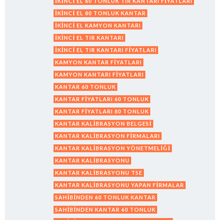
IKINCI EL 60 TONLUK TIR KANTARI FIYATLARI
IKINCI EL 80 TONLUK KANTAR
IKINCI EL KAMYON KANTARI
IKINCI EL TIR KANTARI
IKINCI EL TIR KANTARI FIYATLARI
KAMYON KANTAR FIYATLARI
KAMYON KANTARI FIYATLARI
KANTAR 60 TONLUK
KANTAR FIYATLARI 60 TONLUK
KANTAR FIYATLARI 80 TONLUK
KANTAR KALIBRASYON BELGESI
KANTAR KALIBRASYON FIRMALARI
KANTAR KALIBRASYON YÖNETMELIĞI
KANTAR KALIBRASYONU
KANTAR KALIBRASYONU TSE
KANTAR KALIBRASYONU YAPAN FIRMALAR
SAHIBINDEN 60 TONLUK KANTAR
SAHIBINDEN KANTAR 60 TONLUK