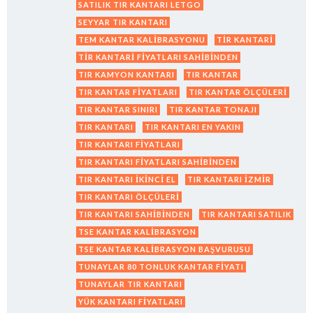
SATILIK TIR KANTARI LETGO
SEYYAR TIR KANTARI
TEM KANTAR KALIBRASYONU
TIR KANTARI
TIR KANTARI FIYATLARI SAHIBINDEN
TIR KAMYON KANTARI
TIR KANTAR
TIR KANTAR FIYATLARI
TIR KANTAR ÖLÇÜLERI
TIR KANTAR SINIRI
TIR KANTAR TONAJI
TIR KANTARI
TIR KANTARI EN YAKIN
TIR KANTARI FIYATLARI
TIR KANTARI FIYATLARI SAHIBINDEN
TIR KANTARI IKINCI EL
TIR KANTARI IZMIR
TIR KANTARI ÖLÇÜLERI
TIR KANTARI SAHIBINDEN
TIR KANTARI SATILIK
TSE KANTAR KALIBRASYON
TSE KANTAR KALIBRASYON BAŞVURUSU
TUNAYLAR 80 TONLUK KANTAR FIYATI
TUNAYLAR TIR KANTARI
YÜK KANTARI FIYATLARI