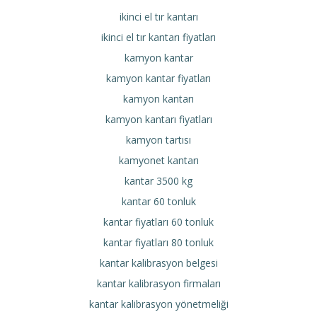
ikinci el tır kantarı
ikinci el tır kantarı fiyatları
kamyon kantar
kamyon kantar fiyatları
kamyon kantarı
kamyon kantarı fiyatları
kamyon tartısı
kamyonet kantarı
kantar 3500 kg
kantar 60 tonluk
kantar fiyatları 60 tonluk
kantar fiyatları 80 tonluk
kantar kalibrasyon belgesi
kantar kalibrasyon firmaları
kantar kalibrasyon yönetmeliği