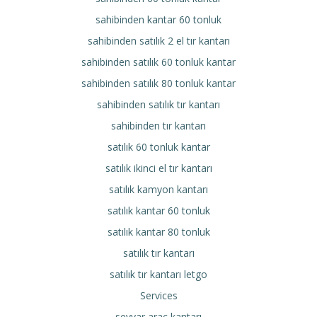
sahibinden kantar 60 tonluk
sahibinden satılık 2 el tır kantarı
sahibinden satılık 60 tonluk kantar
sahibinden satılık 80 tonluk kantar
sahibinden satılık tır kantarı
sahibinden tır kantarı
satılık 60 tonluk kantar
satılık ikinci el tır kantarı
satılık kamyon kantarı
satılık kantar 60 tonluk
satılık kantar 80 tonluk
satılık tır kantarı
satılık tır kantarı letgo
Services
seyyar araç kantarı