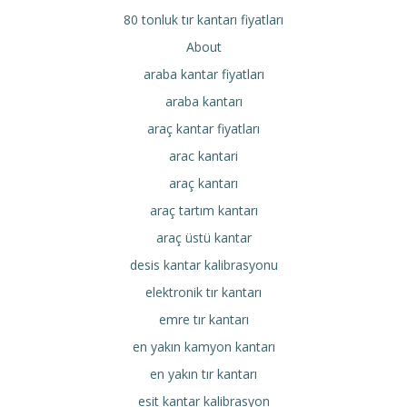
80 tonluk tır kantarı fiyatları
About
araba kantar fiyatları
araba kantarı
araç kantar fiyatları
arac kantari
araç kantarı
araç tartım kantarı
araç üstü kantar
desis kantar kalibrasyonu
elektronik tır kantarı
emre tır kantarı
en yakın kamyon kantarı
en yakın tır kantarı
esit kantar kalibrasyon