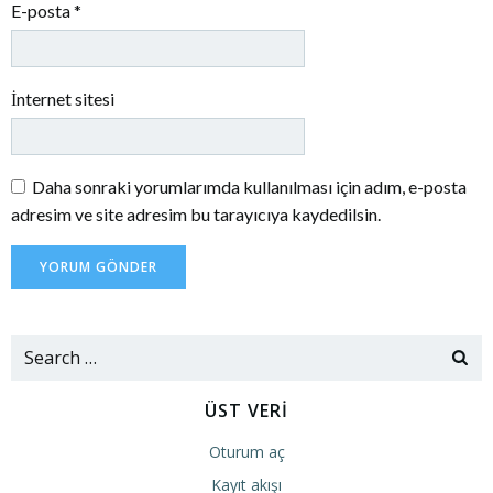
E-posta
*
İnternet sitesi
Daha sonraki yorumlarımda kullanılması için adım, e-posta
adresim ve site adresim bu tarayıcıya kaydedilsin.
Search
for:
ÜST VERI
Oturum aç
Kayıt akışı