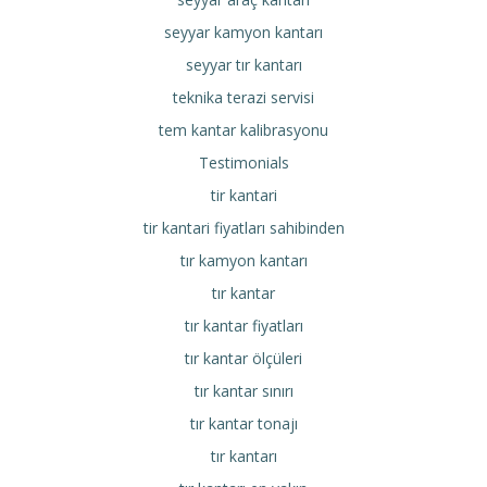
seyyar kamyon kantarı
seyyar tır kantarı
teknika terazi servisi
tem kantar kalibrasyonu
Testimonials
tir kantari
tir kantari fiyatları sahibinden
tır kamyon kantarı
tır kantar
tır kantar fiyatları
tır kantar ölçüleri
tır kantar sınırı
tır kantar tonajı
tır kantarı