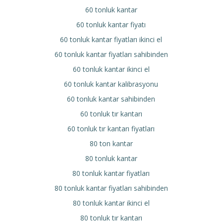
60 tonluk kantar
60 tonluk kantar fiyatı
60 tonluk kantar fiyatları ikinci el
60 tonluk kantar fiyatları sahibinden
60 tonluk kantar ikinci el
60 tonluk kantar kalibrasyonu
60 tonluk kantar sahibinden
60 tonluk tır kantarı
60 tonluk tır kantarı fiyatları
80 ton kantar
80 tonluk kantar
80 tonluk kantar fiyatları
80 tonluk kantar fiyatları sahibinden
80 tonluk kantar ikinci el
80 tonluk tır kantarı