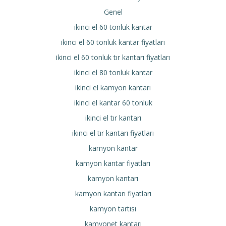
Genel
ikinci el 60 tonluk kantar
ikinci el 60 tonluk kantar fiyatları
ikinci el 60 tonluk tır kantarı fiyatları
ikinci el 80 tonluk kantar
ikinci el kamyon kantarı
ikinci el kantar 60 tonluk
ikinci el tır kantarı
ikinci el tır kantarı fiyatları
kamyon kantar
kamyon kantar fiyatları
kamyon kantarı
kamyon kantarı fiyatları
kamyon tartısı
kamyonet kantarı