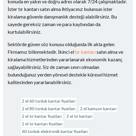
konuda en yakın ve doğru adres olarak 7/24 çalışmaktadır.
İster tır kantarı satın alma ihtiyacınız bulunsun ister
kiralama güvenle danışmanlık desteği alabilirsiniz. Bu
sayede gereksiz zaman ve para kaybından da
kurtulabilirsiniz.
Sektörde güven söz konusu olduğunda ilk akla gelen
Firmamız bilinmektedir. İkinci el
tır kantarı
satın alma ve
kiralama hizmetlerinden yararlanarak ekonomik kazanç
sağlayabilirsiniz. Siz de zaman sınırı olmadan
bulunduğunuz yerden yöresel destekle küresel hizmet
kalitesinden yararlanabilirsiniz.
2 el 60 tonluk kantar fiyatları
2 el 80 tonluk kantar fiyatları
2 el kamyon kantarı
2 el tır kantar fiyatları
2 el tır kantarı
2 el tır kantarı fiyatları
60 tonluk elektronik kantar fiyatları