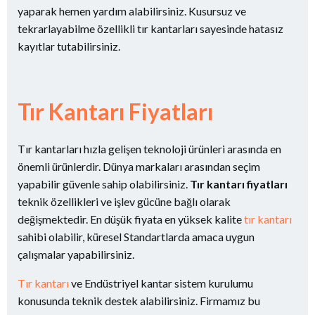
yaparak hemen yardım alabilirsiniz. Kusursuz ve
tekrarlayabilme özellikli tır kantarları sayesinde hatasız
kayıtlar tutabilirsiniz.
Tır Kantarı Fiyatları
Tır kantarları hızla gelişen teknoloji ürünleri arasında en
önemli ürünlerdir. Dünya markaları arasından seçim
yapabilir güvenle sahip olabilirsiniz.
Tır kantarı fiyatları
teknik özellikleri ve işlev gücüne bağlı olarak
değişmektedir. En düşük fiyata en yüksek kalite
tır kantarı
sahibi olabilir, küresel Standartlarda amaca uygun
çalışmalar yapabilirsiniz.
Tır kantarı
ve Endüstriyel kantar sistem kurulumu
konusunda teknik destek alabilirsiniz. Firmamız bu