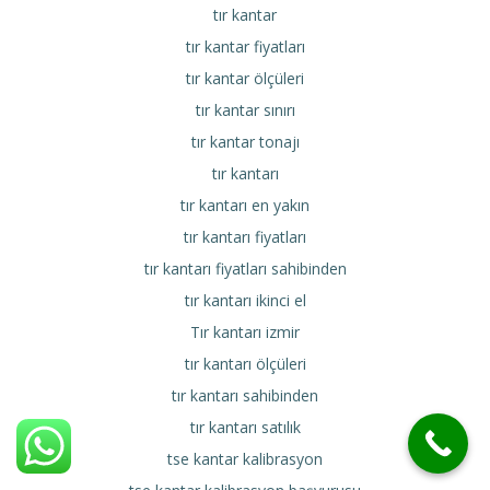
tır kantar
tır kantar fiyatları
tır kantar ölçüleri
tır kantar sınırı
tır kantar tonajı
tır kantarı
tır kantarı en yakın
tır kantarı fiyatları
tır kantarı fiyatları sahibinden
tır kantarı ikinci el
Tır kantarı izmir
tır kantarı ölçüleri
tır kantarı sahibinden
tır kantarı satılık
tse kantar kalibrasyon