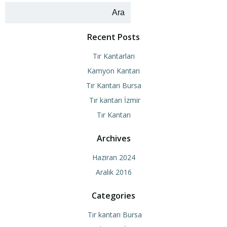
Ara
Recent Posts
Tır Kantarları
Kamyon Kantarı
Tır Kantarı Bursa
Tır kantarı İzmir
Tır Kantarı
Archives
Haziran 2024
Aralık 2016
Categories
Tır kantarı Bursa